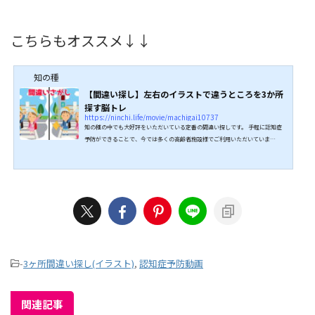
こちらもオススメ↓↓
知の種
【間違い探し】左右のイラストで違うところを3か所
探す脳トレ
https://ninchi.life/movie/machigai10737
知の種の中でも大好評をいただいている定番の間違い探しです。 手軽に認知症
予防ができることで、今では多くの高齢者施設様でご利用いただいていま
す。 間違いを探すだけなので老若男女だれでも楽しめますよ。 全問正解目指し
てぜひ挑戦してみてください。 問題 1問目潜水艦のイラストです。 2問目授
業中「これが分かる人ー？」のイラストです。 3問目夏の海のイラストです。 4
問目バーベキュを楽しむ二人のイラストです。&nbsp...
-
3ヶ所間違い探し(イラスト)
,
認知症予防動画
関連記事