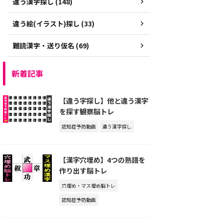
違う漢字探し (148)
違う絵(イラスト)探し (33)
難読漢字・送り仮名 (69)
新着記事
【違う字探し】他と違う漢字
を探す観察脳トレ
認知症予防動画
違う漢字探し
【漢字穴埋め】4つの熟語を
作り出す脳トレ
穴埋め・マス埋め脳トレ
認知症予防動画