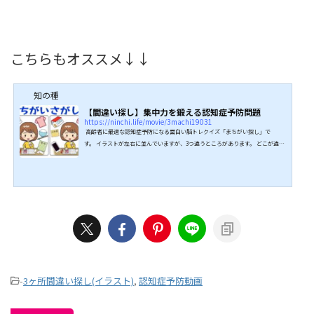
こちらもオススメ↓↓
知の種
【間違い探し】集中力を鍛える認知症予防問題
https://ninchi.life/movie/3machi19031
高齢者に最適な認知症予防になる面白い脳トレクイズ「まちがい探し」で
す。 イラストが左右に並んでいますが、3つ違うところがあります。 どこが違う
のかを制限時間の90秒以内に探してください。 全問正解目指してぜひ挑戦して
みてください。 1問目勉強頑張ろう！のイラストです。 2問目のどかな風景のイ
ラストです。 3問目海の中はにぎやか！のイラストです。 4問目家計簿のイラス
トです。 5問目水鉄砲のイラストです。 ↓↓詳細はこちらから↓↓ こち...
-
3ヶ所間違い探し(イラスト)
,
認知症予防動画