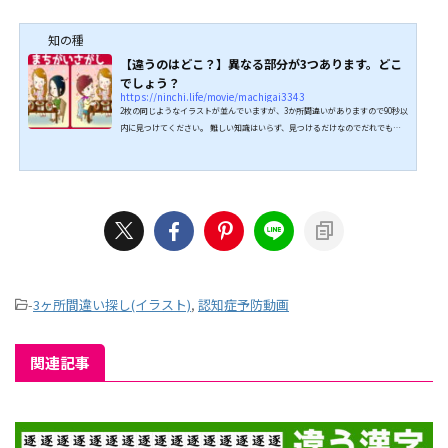
知の種
【違うのはどこ？】異なる部分が3つあります。どこ
でしょう？
https://ninchi.life/movie/machigai3343
2枚の同じようなイラストが並んでいますが、3か所間違いがありますので90秒以
内に見つけてください。 難しい知識はいらず、見つけるだけなのでだれでも楽
しめます。認知症予防に効果があり、脳を鍛えるには最適です。 全問正解を目指
してがんばってくださいね。 ↓↓続きは動画でどうぞ↓↓ こちらもオススメ↓
↓
-
3ヶ所間違い探し(イラスト)
,
認知症予防動画
関連記事