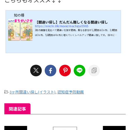
知の種
【間違い探し】だんだん難しくなる間違い探し
https://ninchi.life/movie/machigai5965
2枚の画像を見比べて間違いを探す問題。異なる部分が1,2問目は2ヶ所、3,4問目
は3ヶ所、5,6問目は4ヶ所と増えていくレベルアップ間違い探しです。 徐々に難
しくなっていくことで無理なく脳を刺激し、脳もレベルアップできる脳トレ問題
となっています。楽しみながら脳トレができるので、ぜひチャレンジしてみてく
ださい。 問題 1問目2ヶ所、回答時間50秒食事をする男の子と女の子の女性のイ
ラストです。 2問目2ヶ所、回答時間50秒家族で避難場所の確認のイラストで
す。 3問目3ヶ所、回答時間...
-
3ヶ所間違い探し(イラスト)
,
認知症予防動画
関連記事