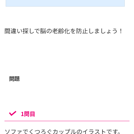
をタップすると、問題が並んだメニュー画面となります。1問目から順に挑戦し
てみてください。各問題が終わると、正解数だけ星に色がつきます。6問目以降
は、前の問題で1問以上正解をしないと開きません。...
間違い探しで脳の老齢化を防止しましょう！
問題
1問目
ソファでくつろぐカップルのイラストです。