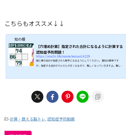
こちらもオススメ↓↓
知の種
【穴埋め計算】指定された合計になるように計算する
認知症予防問題！
https://ninchi.life/movie/keisan14229
縦と横の合計が指定された数字になるようにしてください。 最初は簡単です
が、指定する合計がだんだん大きくなるので、難しくなっていきますよ。難しく
なるにつれて脳も強い刺激を受けることになり、認知症予防に最適です。 知識
は不要な脳トレとして全問正解目指して挑戦してみてください。 ↓↓続きは動
画でどうぞ↓↓ こちらもオススメ↓↓
-
計算・数える脳トレ
,
認知症予防動画