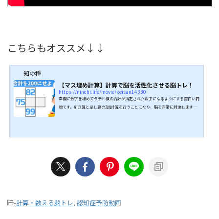
こちらもオススメ↓↓
知の種
【マス埋め計算】計算で脳を活性化させる脳トレ！
https://ninchi.life/movie/keisan14330
空欄に数字を埋めてタテと横の合計が指定された数字になるようにする面白い問
題です。引き算と足し算の2回計算を行うことになり、脳を非常に刺激します。
紙に書いて計算しても構いませんが、できるだけ暗算で行うことをオススメしま
す。それにより、脳が強く刺激され、認知症予防に絶大な効果をもたらしま
す。 ぜひ挑戦してみてください。 ↓↓続きは動画でどうぞ↓↓ こちらもオス
スメ↓↓
-
計算・数える脳トレ
,
認知症予防動画