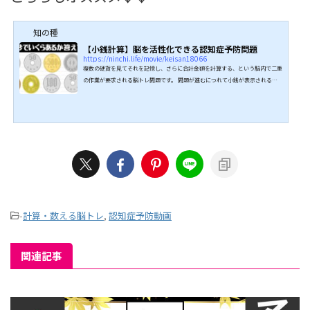
知の種
【小銭計算】脳を活性化できる認知症予防問題
https://ninchi.life/movie/keisan18066
複数の硬貨を見てそれを記憶し、さらに合計金額を計算する、という脳内で二重
の作業が要求される脳トレ問題です。 問題が進むにつれて小銭が表示される時
間が短くなっていくのでかなり難しくなっていきます。 記憶力・計算力・集中
力が鍛えられるため認知症予防に抜群の効果をもたらします。 全問正解目指し
てぜひチャレンジしてみてください。 ↓↓続きは動画でどうぞ↓↓ こちらもオ
ススメ↓↓
-
計算・数える脳トレ
,
認知症予防動画
関連記事