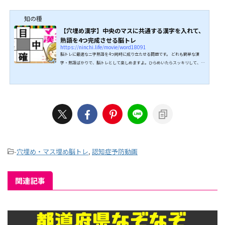
知の種
【穴埋め漢字】中央のマスに共通する漢字を入れて、
熟語を4つ完成させる脳トレ
https://ninchi.life/movie/word18091
脳トレに最適なニ字熟語を4つ同時に成り立たせる問題です。 どれも簡単な漢
字・熟語ばかりで、脳トレとして楽しめますよ。ひらめいたらスッキリして、認
知症予防に最適です。 全問正解目指してぜひチャレンジしてみてください。 ↓
↓続きは動画でどうぞ↓↓ こちらもオススメ↓↓
-
穴埋め・マス埋め脳トレ
,
認知症予防動画
関連記事