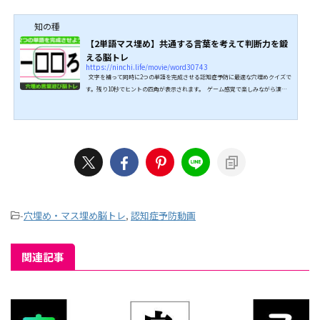
知の種
【2単語マス埋め】共通する言葉を考えて判断力を鍛
える脳トレ
https://ninchi.life/movie/word30743
文字を補って同時に2つの単語を完成させる認知症予防に最適な穴埋めクイズで
す。残り10秒でヒントの四角が表示されます。 ゲーム感覚で楽しみながら漢字
の勉強にもなるマス埋めクイズです。 判断力を鍛える効果があると言われてい
ます。 全問正解目指してぜひチャレンジしてみてください。 ↓↓続きは動画で
どうぞ↓↓ ↓↓続きは動画でどうぞ↓↓
-
穴埋め・マス埋め脳トレ
,
認知症予防動画
関連記事