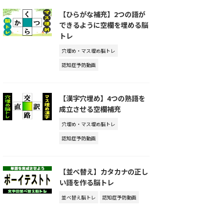
【ひらがな補充】2つの語が
できるように空欄を埋める脳
トレ
穴埋め・マス埋め脳トレ
認知症予防動画
【漢字穴埋め】4つの熟語を
成立させる空欄補充
穴埋め・マス埋め脳トレ
認知症予防動画
【並べ替え】カタカナの正し
い語を作る脳トレ
並べ替え脳トレ
認知症予防動画