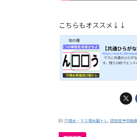
こちらもオススメ↓↓
知の種
【共通ひらがな
https://ninchi.life/mov
マスに共通のひらがな
す。残り10秒でヒン
どなたでも気軽に楽し
してみてください。 
↓
-
穴埋め・マス埋め脳トレ
,
認知症予防動