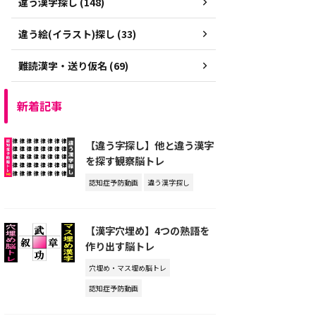
違う漢字探し (148)
違う絵(イラスト)探し (33)
難読漢字・送り仮名 (69)
新着記事
【違う字探し】他と違う漢字
を探す観察脳トレ
認知症予防動画
違う漢字探し
【漢字穴埋め】4つの熟語を
作り出す脳トレ
穴埋め・マス埋め脳トレ
認知症予防動画