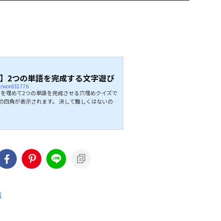
】2つの単語を完成する文字遊び
ie/word31776
を埋めて2つの単語を完成させる穴埋めクイズで
トの四角が表示されます。 決して難しくはないので
めますよ。 脳を鍛えるチャンスですのでぜひ挑戦
↓↓続きは動画でどうぞ↓↓ こちらもオススメ↓
画