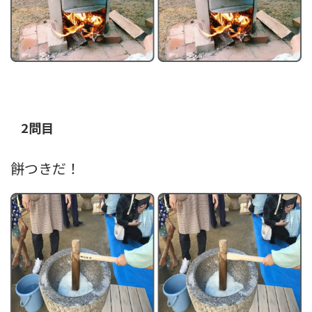
2問目
餅つきだ！