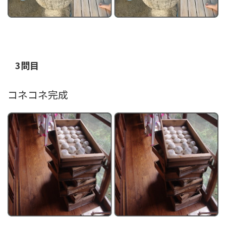
3問目
コネコネ完成