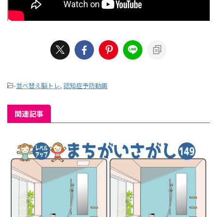
-
並べ替え脳トレ
,
認知症予防動画
関連記事