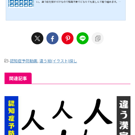
い。 違う絵を探すだけなので知識不要でどなたでも楽しんで取り組めます。見
つけたときのスカッとする感触が脳にとてもよく、認知症予防に効果をもたらし
ます。 全問正解目指して、ぜひチャレンジしみてください。 ↓↓続きは動画で
どうぞ↓↓ https://youtu.be/7vBsnUq7r_8 こちらもオススメ↓↓
-
認知症予防動画
,
違う絵(イラスト)探し
関連記事