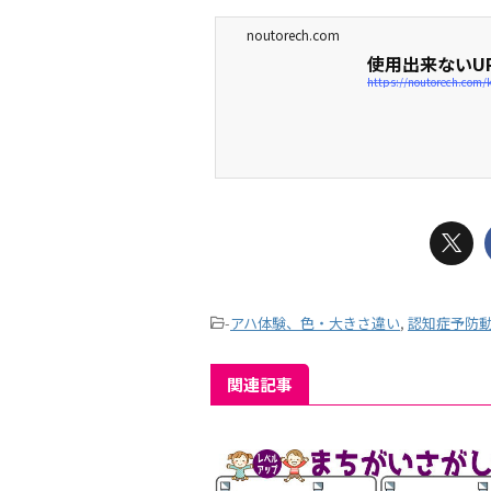
noutorech.com
使用出来ないU
https://noutorech.com/
-
アハ体験、色・大きさ違い
,
認知症予防
関連記事