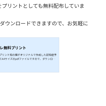
をプリントとしても無料配布していま
fでダウンロードできますので、お気軽に
レ無料プリント
プリント知の種がオリジナルで作成した認知症予
A4サイズのpdfファイルですので、ダウンロー
ください。 間違い探し間違い探しのプリントで
に集中力、見つけたときには脳が最も活性化する
下から間違い探しのプリントの一覧をご覧いただ
絵探し違う漢字・絵探しのプリントです。マスに並
1つだけ違う漢字や絵が紛れています。どの漢字
違い探しの1種です。...