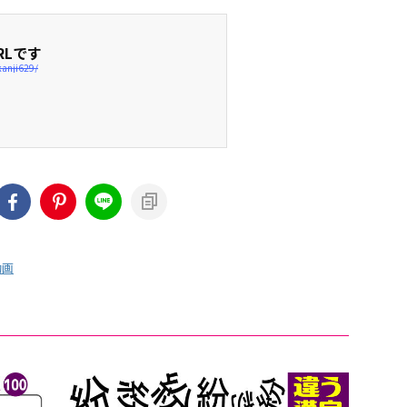
RLです
kanji629/
動画