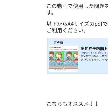
この動画で使用した問題
す。
以下からA4サイズのpd
ご利用ください。
知の種
認知症予防脳ト
https://ninchi.life/print
認知症予防脳トレ無料
防プリントです。すべて
ドして印刷してご利用
す。間違いを探すとき
と言われています。以
けます。 違う漢字・
んだ漢字や絵の中で、
や絵が違うのかを探す間
こちらもオススメ↓↓