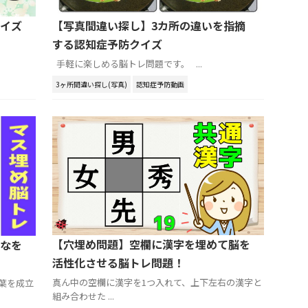
イズ
【写真間違い探し】3カ所の違いを指摘
する認知症予防クイズ
手軽に楽しめる脳トレ問題です。 ...
3ヶ所間違い探し(写真)
認知症予防動画
【穴埋め問題】空欄に漢字を埋めて脳を
なを
活性化させる脳トレ問題！
真ん中の空欄に漢字を1つ入れて、上下左右の漢字と
葉を成立
組み合わせた ...