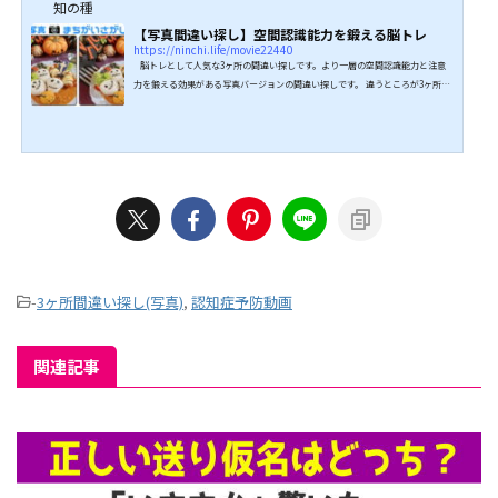
知の種
【写真間違い探し】空間認識能力を鍛える脳トレ
https://ninchi.life/movie22440
脳トレとして人気な3ヶ所の間違い探しです。より一層の空間認識能力と注意
力を鍛える効果がある写真バージョンの間違い探しです。 違うところが3ヶ所あ
りますので、80秒の制限時間内に探し出してください！ 全問正解を目指してく
ださいね。 ↓↓続きは動画でどうぞ↓↓ こちらもオススメ↓↓
-
3ヶ所間違い探し(写真)
,
認知症予防動画
関連記事