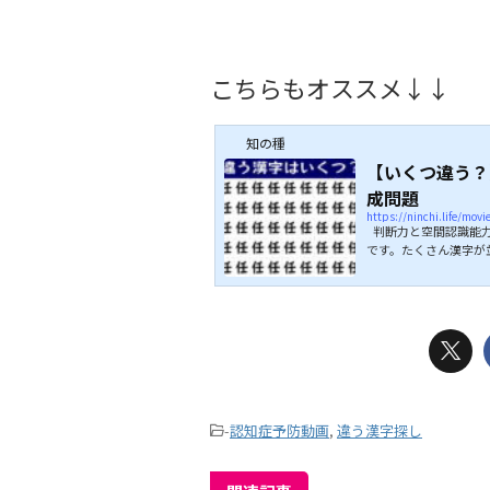
こちらもオススメ↓↓
知の種
【いくつ違う？
成問題
https://ninchi.life/mov
判断力と空間認識能力
です。たくさん漢字が
ます。 いくつの違う
さい。 ぜひ挑戦して
らもオススメ↓↓
-
認知症予防動画
,
違う漢字探し