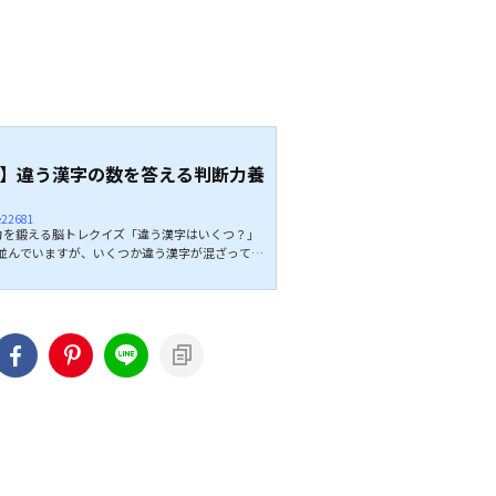
】違う漢字の数を答える判断力養
ie22681
を鍛える脳トレクイズ「違う漢字はいくつ？」
並んでいますが、いくつか違う漢字が混ざってい
漢字があるのかを制限時間の40秒以内に探してくだ
みてください。 ↓↓続きは動画でどうぞ↓↓ こち