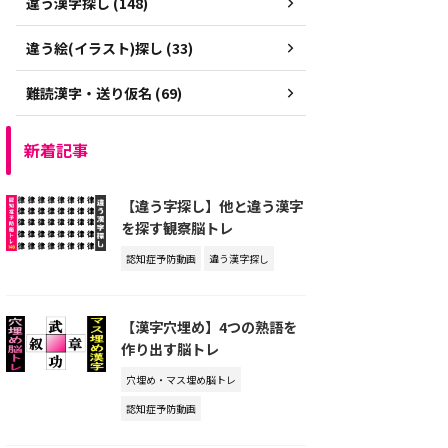
違う漢字探し (148)
違う絵(イラスト)探し (33)
難読漢字・送り仮名 (69)
新着記事
【違う字探し】他と違う漢字
を探す観察脳トレ
認知症予防動画
違う漢字探し
【漢字穴埋め】4つの熟語を
作り出す脳トレ
穴埋め・マス埋め脳トレ
認知症予防動画