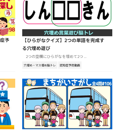
症予
【ひらがなクイズ】2つの単語を完成す
る穴埋め遊び
2つの空欄にひらがなを埋めて2つ ...
穴埋め・マス埋め脳トレ
認知症予防動画