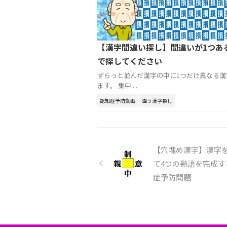
【漢字間違い探し】間違いが1つあ
で探してください
ずらっと並んだ漢字の中に1つだけ異なる漢
ます。 集中 ...
認知症予防動画
違う漢字探し
【穴埋め漢字】漢字
て4つの熟語を完成す
症予防問題