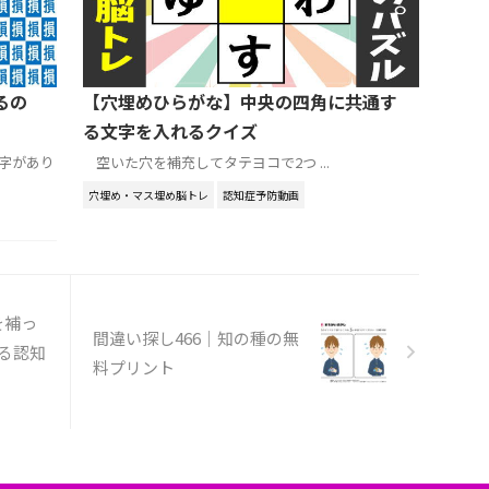
るの
【穴埋めひらがな】中央の四角に共通す
る文字を入れるクイズ
字があり
空いた穴を補充してタテヨコで2つ ...
穴埋め・マス埋め脳トレ
認知症予防動画
を補っ
間違い探し466｜知の種の無
る認知
料プリント