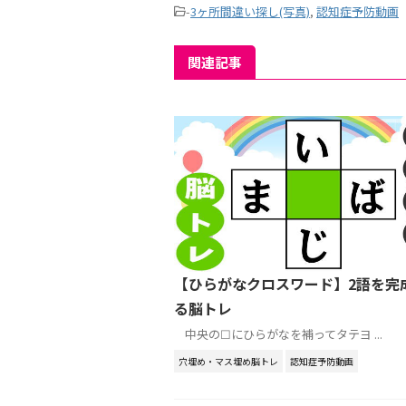
-
3ヶ所間違い探し(写真)
,
認知症予防動画
関連記事
【ひらがなクロスワード】2語を完
る脳トレ
中央の☐にひらがなを補ってタテヨ ...
穴埋め・マス埋め脳トレ
認知症予防動画