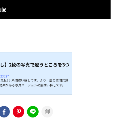
し】2枚の写真で違うところを3つ
ie23327
真版3ヶ所間違い探しです。より一層の空間認識
効果がある写真バージョンの間違い探しです。 違
ますので、80秒の制限時間内に探し出してくださ
てくださいね。 ↓↓続きは動画でどうぞ↓↓ こ