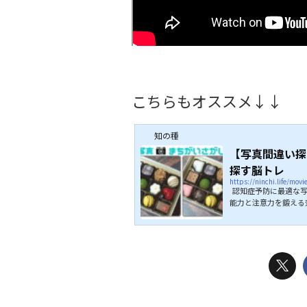
こちらもオススメ↓↓
知の種
【写真間違い探
探す脳トレ
https://ninchi.life/mov
認知症予防に最適な写
能力と注意力を鍛える
うところが3ヶ所あり
い！ 全問正解を目指し
ちらもオススメ↓↓