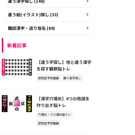
違う漢字探し (148)
違う絵(イラスト)探し (33)
難読漢字・送り仮名 (69)
新着記事
【違う字探し】他と違う漢字
を探す観察脳トレ
認知症予防動画
違う漢字探し
【漢字穴埋め】4つの熟語を
作り出す脳トレ
穴埋め・マス埋め脳トレ
認知症予防動画