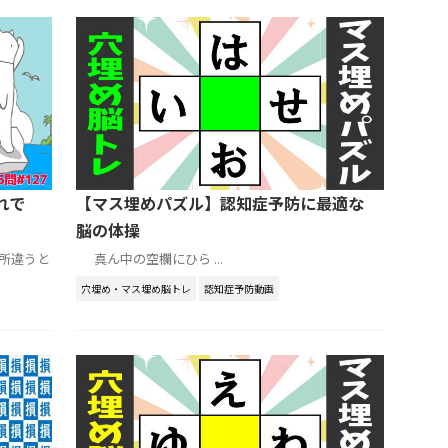
れで
【マス埋めパズル】認知症予防に最適な
脳の体操
所違うと
真ん中の空欄にひら ...
穴埋め・マス埋め脳トレ
認知症予防動画