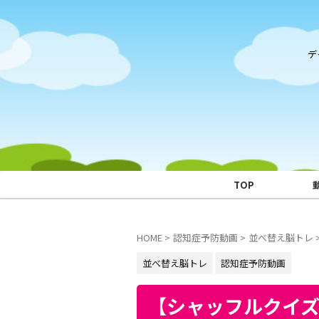
デ
TOP
HOME
>
認知症予防動画
>
並べ替え脳トレ
並べ替え脳トレ
認知症予防動画
【シャッフルクイ