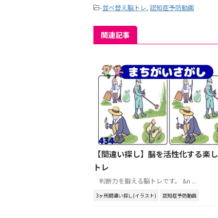
-
並べ替え脳トレ
,
認知症予防動画
関連記事
【間違い探し】脳を活性化する楽し
トレ
判断力を鍛える脳トレです。 &n ...
3ヶ所間違い探し(イラスト)
認知症予防動画