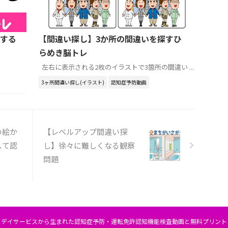
する
【間違い探し】3か所の間違いを探すひ
らめき脳トレ
左右に表示される2枚のイラストで3箇所の間違い ...
3ヶ所間違い探し(イラスト)
認知症予防動画
の絵か
【レベルアップ間違い探
して認
し】徐々に難しくなる観察
問題
デイサービスから生まれた認知症予防・運転免許認知機能検査動画と無料プリント