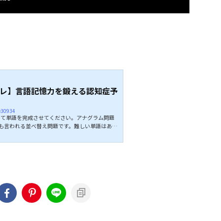
レ】言語記憶力を鍛える認知症予
ie30934
て単語を完成させてください。アナグラム問題
も言われる並べ替え問題です。難しい単語はあり
ーム感覚で楽しみながら脳トレできますよ。 全問
レンジしみてください。 ↓↓続きは動画でどう
スメ↓↓