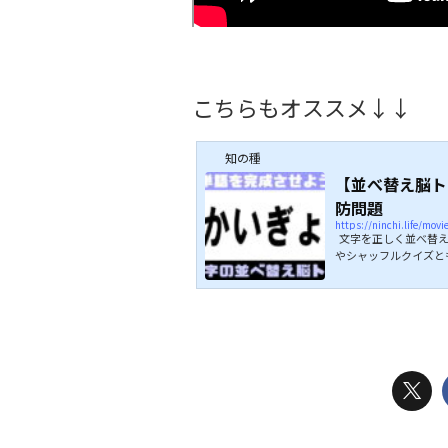
こちらもオススメ↓↓
知の種
【並べ替え脳ト
防問題
https://ninchi.life/mov
文字を正しく並べ替え
やシャッフルクイズと
ませんので、誰でもゲ
正解目指してぜひチャ
ぞ↓↓ こちらもオス