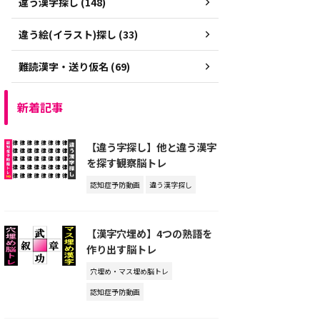
違う漢字探し (148)
違う絵(イラスト)探し (33)
難読漢字・送り仮名 (69)
新着記事
【違う字探し】他と違う漢字
を探す観察脳トレ
認知症予防動画
違う漢字探し
【漢字穴埋め】4つの熟語を
作り出す脳トレ
穴埋め・マス埋め脳トレ
認知症予防動画