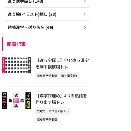
違う漢字探し (148)
違う絵(イラスト)探し (33)
難読漢字・送り仮名 (69)
新着記事
【違う字探し】他と違う漢字
を探す観察脳トレ
認知症予防動画
違う漢字探し
【漢字穴埋め】4つの熟語を
作り出す脳トレ
穴埋め・マス埋め脳トレ
認知症予防動画