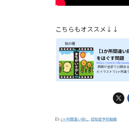
こちらもオススメ↓↓
知の種
【1か所間違い
をほぐす問題
https://ninchi.life/mov
問題が全部で15問あ
だイラストで1ヶ所違
してください。 たった
挑戦してみてください
メ↓↓
-
1ヶ所間違い探し
,
認知症予防動画