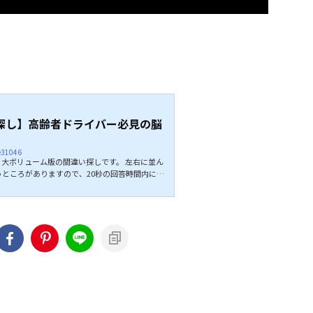
探し】高齢者ドライバー必見の脳
ie31046
る大ボリューム版の間違い探しです。 左右に並ん
うところがありますので、20秒の回答時間内に探
の20秒しかないので意外と難しいですよ。 ぜひ
。 ↓↓続きは動画でどうぞ↓↓ こちらもオスス