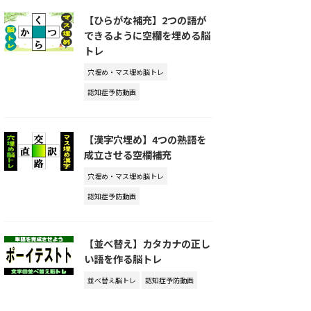
【ひらがな補充】2つの語が
できるように空欄を埋める脳
トレ
穴埋め・マス埋め脳トレ
認知症予防動画
【漢字穴埋め】4つの熟語を
成立させる空欄補充
穴埋め・マス埋め脳トレ
認知症予防動画
【並べ替え】カタカナの正し
い語を作る脳トレ
並べ替え脳トレ
認知症予防動画