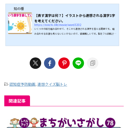
知の種
【表す漢字は何？】イラストから連想される漢字1字
を考えてください。
https://ninchi.life/movie/word3202
いくつかの絵を組み合わせて、そこから連想される漢字を答える問題です。 組
み合わせる位置も考えないといけないので、結構難しいです。脳をフル回転させ
ることで認知症予防にもなります。 全問正解できるよう、頑張ってください
ね。 ↓↓続きは動画でどうぞ↓↓ こちらもオススメ↓↓
-
認知症予防動画
,
連想クイズ脳トレ
関連記事