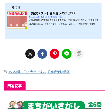
知の種
【色覚テスト】色が違うのはどれ？
https://ninchi.life/movie4371
1つだけ微妙に色が違うものありますので、それを答えてください。わずかな濃
淡の違いのため、かなりむずかしいですよ。 加齢とともに衰えていく色覚をチ
ェックしてみてください。全部わかったら、あなたの色覚はまだまだ健在で
す。 ぜひチャレンジしてみてください。 ↓↓続きは動画でどうぞ↓↓ こちらも
オススメ↓↓
-
アハ体験、色・大きさ違い
,
認知症予防動画
関連記事