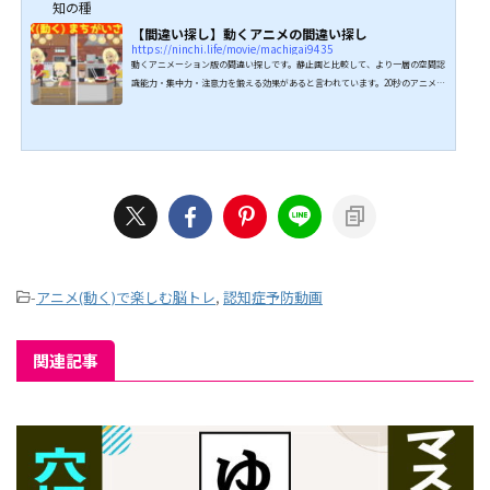
知の種
【間違い探し】動くアニメの間違い探し
https://ninchi.life/movie/machigai9435
動くアニメーション版の間違い探しです。静止画と比較して、より一層の空間認
識能力・集中力・注意力を鍛える効果があると言われています。20秒のアニメが
2回流れますので、異なるところ3ヶ所を見つけ出してください。動画を最後まで
見ないと違うところを見つけることができませんよ。問題は全部で6問ありま
す。 問題シーン今回のアニメーションは「休日の過ごし方」です。 1シーン目家
族でサイクリングのアニメーションです。 2シーン目公園のアニメーションで
す。 3シーン目登山のアニメーシ...
-
アニメ(動く)で楽しむ脳トレ
,
認知症予防動画
関連記事