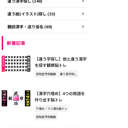
違う漢字探し (148)
違う絵(イラスト)探し (33)
難読漢字・送り仮名 (69)
新着記事
【違う字探し】他と違う漢字
を探す観察脳トレ
認知症予防動画
違う漢字探し
【漢字穴埋め】4つの熟語を
作り出す脳トレ
穴埋め・マス埋め脳トレ
認知症予防動画