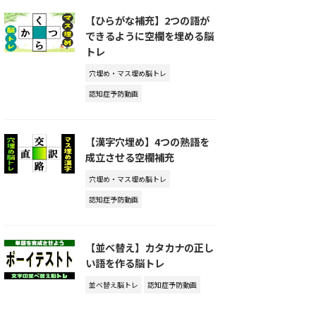
【ひらがな補充】2つの語が
できるように空欄を埋める脳
トレ
穴埋め・マス埋め脳トレ
認知症予防動画
【漢字穴埋め】4つの熟語を
成立させる空欄補充
穴埋め・マス埋め脳トレ
認知症予防動画
【並べ替え】カタカナの正し
い語を作る脳トレ
並べ替え脳トレ
認知症予防動画