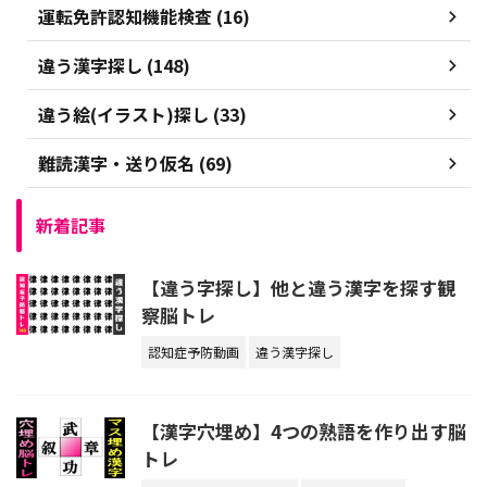
運転免許認知機能検査 (16)
違う漢字探し (148)
違う絵(イラスト)探し (33)
難読漢字・送り仮名 (69)
新着記事
【違う字探し】他と違う漢字を探す観
察脳トレ
認知症予防動画
違う漢字探し
【漢字穴埋め】4つの熟語を作り出す脳
トレ