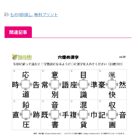
-
もの(絵)探し
,
無料プリント
関連記事