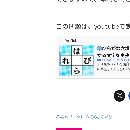
この問題は、youtub
YouTube
ひらがな穴埋
する文字を中央の
https://youtu.be/t4XV
マス埋めパズルの面白
に共通して入るひらが
tps://youtu.be
があると言われていま
活性化しますので、挑戦
-
無料プリント
,
穴埋めひらがな