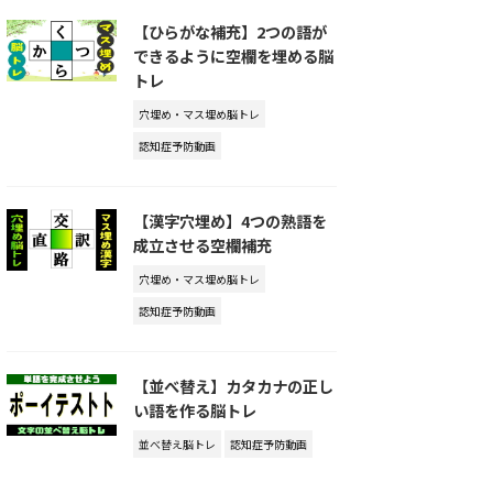
【ひらがな補充】2つの語が
できるように空欄を埋める脳
トレ
穴埋め・マス埋め脳トレ
認知症予防動画
【漢字穴埋め】4つの熟語を
成立させる空欄補充
穴埋め・マス埋め脳トレ
認知症予防動画
【並べ替え】カタカナの正し
い語を作る脳トレ
並べ替え脳トレ
認知症予防動画