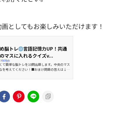
eで動画としてもお楽しみいただけます！
め脳トレ
言語記憶力UP！共通
マスに入れるクイズv...
0_HkMgk
くて簡単な脳トレを10問出題します。中央のマス
なを考えてください！■おまけ問題の答えは↓ht
/TVIe2VQI1oU推測力、言語記憶力、想像力を鍛える効果
す。わからなくてもしっかりと考えることで脳を
してみ...