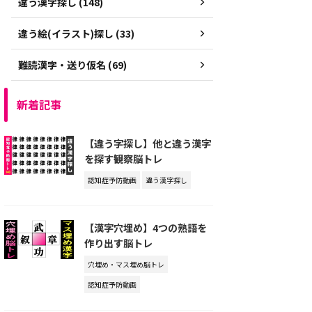
違う漢字探し (148)
違う絵(イラスト)探し (33)
難読漢字・送り仮名 (69)
新着記事
【違う字探し】他と違う漢字
を探す観察脳トレ
認知症予防動画
違う漢字探し
【漢字穴埋め】4つの熟語を
作り出す脳トレ
穴埋め・マス埋め脳トレ
認知症予防動画