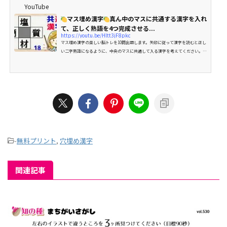
YouTube
マス埋め漢字
真ん中のマスに共通する漢字を入れ
て、正しく熟語を4つ完成させる...
https://youtu.be/Hltt3jF8pkc
マス埋め漢字の楽しい脳トレを10問出題します。矢印に従って漢字を読むと正し
い二字熟語になるように、中央のマスに共通して入る漢字を考えてください。ゲ
ーム感覚で楽しみながら漢字の勉強にもなるマス漢字クイズの第15弾です。難し
い漢字は使っていませんので、誰でも楽しめますよ。判断力を鍛える穴埋め漢字
脳トレです。今回の□に...
-
無料プリント
,
穴埋め漢字
関連記事