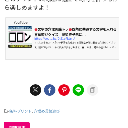
ら楽しめますよ！
YouTube
文字の穴埋め脳トレ
四角に共通する文字を入れる
言葉遊びクイズ！認知症予防に...
https://youtu.be/Ql81eRktmIA
マスに文字を入れて2つの単語を完成させる認知症予防に最適な穴埋めクイズで
す。残り10秒でヒントの四角が表示されます。■ ↓おまけ問題の答えhttps://yo
utu.be/6YKa9Om5OkY推測力、言語記憶力、想像力を鍛える効果があると言わ
れていますので、脳の老化予防に最適の脳トレです。■ ↓チャンネル登録を...
-
無料プリント
,
穴埋め言葉遊び
関連記事