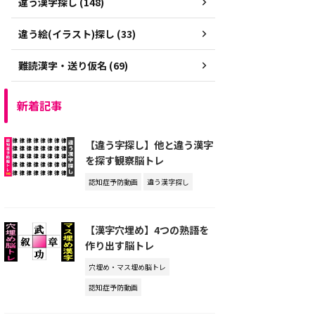
違う漢字探し (148)
違う絵(イラスト)探し (33)
難読漢字・送り仮名 (69)
新着記事
【違う字探し】他と違う漢字
を探す観察脳トレ
認知症予防動画
違う漢字探し
【漢字穴埋め】4つの熟語を
作り出す脳トレ
穴埋め・マス埋め脳トレ
認知症予防動画