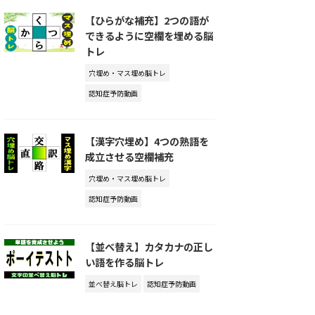
【ひらがな補充】2つの語が
できるように空欄を埋める脳
トレ
穴埋め・マス埋め脳トレ
認知症予防動画
【漢字穴埋め】4つの熟語を
成立させる空欄補充
穴埋め・マス埋め脳トレ
認知症予防動画
【並べ替え】カタカナの正し
い語を作る脳トレ
並べ替え脳トレ
認知症予防動画