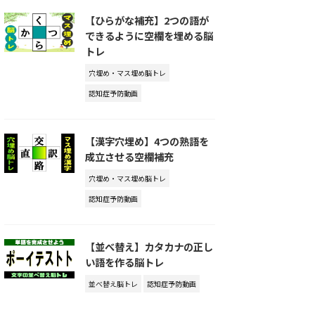
【ひらがな補充】2つの語が
できるように空欄を埋める脳
トレ
穴埋め・マス埋め脳トレ
認知症予防動画
【漢字穴埋め】4つの熟語を
成立させる空欄補充
穴埋め・マス埋め脳トレ
認知症予防動画
【並べ替え】カタカナの正し
い語を作る脳トレ
並べ替え脳トレ
認知症予防動画