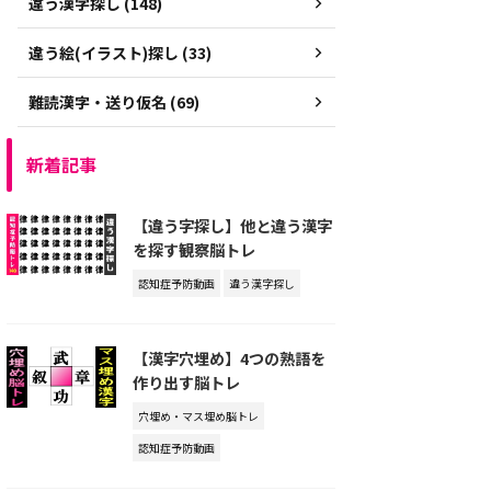
違う漢字探し (148)
違う絵(イラスト)探し (33)
難読漢字・送り仮名 (69)
新着記事
【違う字探し】他と違う漢字
を探す観察脳トレ
認知症予防動画
違う漢字探し
【漢字穴埋め】4つの熟語を
作り出す脳トレ
穴埋め・マス埋め脳トレ
認知症予防動画