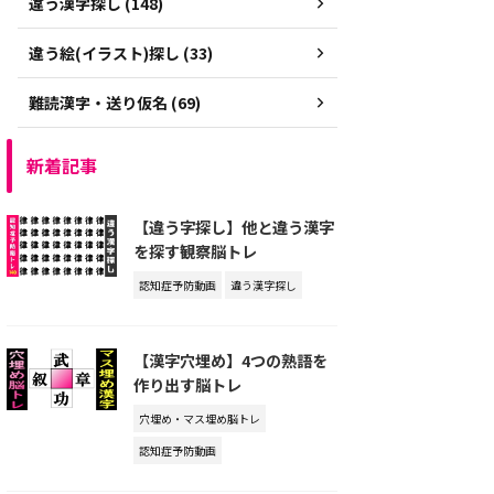
違う漢字探し (148)
違う絵(イラスト)探し (33)
難読漢字・送り仮名 (69)
新着記事
【違う字探し】他と違う漢字
を探す観察脳トレ
認知症予防動画
違う漢字探し
【漢字穴埋め】4つの熟語を
作り出す脳トレ
穴埋め・マス埋め脳トレ
認知症予防動画