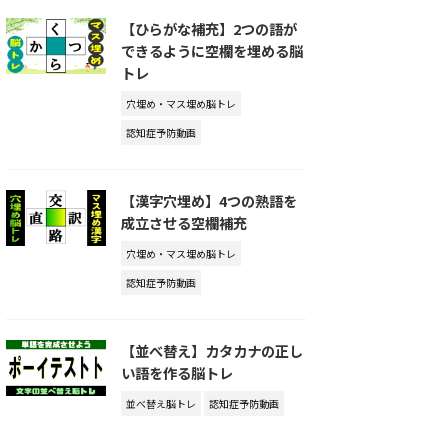
【ひらがな補充】2つの語が
できるように空欄を埋める脳
トレ
穴埋め・マス埋め脳トレ
認知症予防動画
【漢字穴埋め】4つの熟語を
成立させる空欄補充
穴埋め・マス埋め脳トレ
認知症予防動画
【並べ替え】カタカナの正し
い語を作る脳トレ
並べ替え脳トレ
認知症予防動画