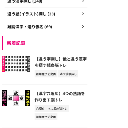
違う漢字探し (148)
違う絵(イラスト)探し (33)
難読漢字・送り仮名 (69)
新着記事
【違う字探し】他と違う漢字
を探す観察脳トレ
認知症予防動画
違う漢字探し
【漢字穴埋め】4つの熟語を
作り出す脳トレ
穴埋め・マス埋め脳トレ
認知症予防動画