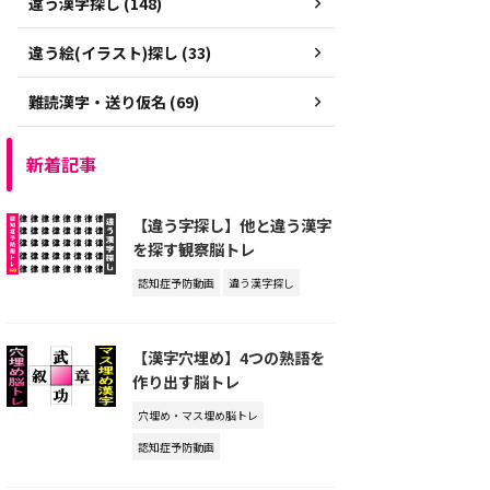
違う漢字探し (148)
違う絵(イラスト)探し (33)
難読漢字・送り仮名 (69)
新着記事
【違う字探し】他と違う漢字
を探す観察脳トレ
認知症予防動画
違う漢字探し
【漢字穴埋め】4つの熟語を
作り出す脳トレ
穴埋め・マス埋め脳トレ
認知症予防動画