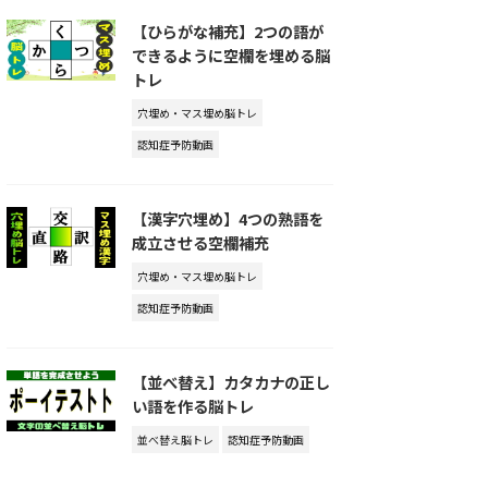
【ひらがな補充】2つの語が
できるように空欄を埋める脳
トレ
穴埋め・マス埋め脳トレ
認知症予防動画
【漢字穴埋め】4つの熟語を
成立させる空欄補充
穴埋め・マス埋め脳トレ
認知症予防動画
【並べ替え】カタカナの正し
い語を作る脳トレ
並べ替え脳トレ
認知症予防動画