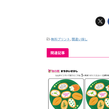
-
無料プリント
,
間違い探し
関連記事