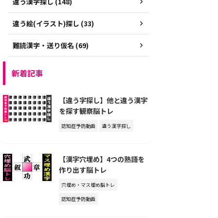
違う漢字探し (148)
違う絵(イラスト)探し (33)
難読漢字・送り仮名 (69)
新着記事
【違う字探し】他と違う漢字
を探す観察脳トレ
認知症予防動画
違う漢字探し
【漢字穴埋め】4つの熟語を
作り出す脳トレ
穴埋め・マス埋め脳トレ
認知症予防動画