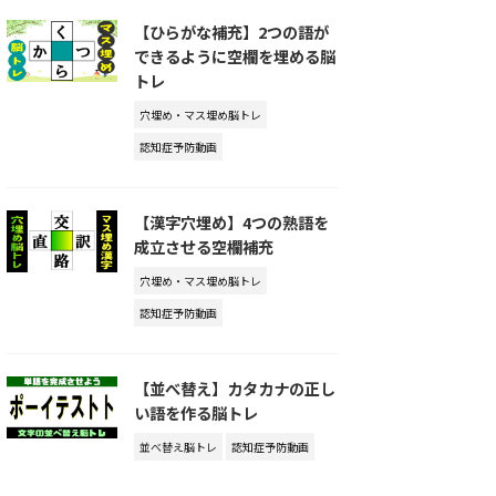
【ひらがな補充】2つの語が
できるように空欄を埋める脳
トレ
穴埋め・マス埋め脳トレ
認知症予防動画
【漢字穴埋め】4つの熟語を
成立させる空欄補充
穴埋め・マス埋め脳トレ
認知症予防動画
【並べ替え】カタカナの正し
い語を作る脳トレ
並べ替え脳トレ
認知症予防動画