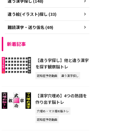
違う漢字探し (148)
違う絵(イラスト)探し (33)
難読漢字・送り仮名 (69)
新着記事
【違う字探し】他と違う漢字
を探す観察脳トレ
認知症予防動画
違う漢字探し
【漢字穴埋め】4つの熟語を
作り出す脳トレ
穴埋め・マス埋め脳トレ
認知症予防動画