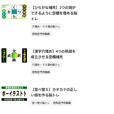
【ひらがな補充】2つの語が
できるように空欄を埋める脳
トレ
穴埋め・マス埋め脳トレ
認知症予防動画
【漢字穴埋め】4つの熟語を
成立させる空欄補充
穴埋め・マス埋め脳トレ
認知症予防動画
【並べ替え】カタカナの正し
い語を作る脳トレ
並べ替え脳トレ
認知症予防動画