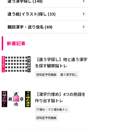
違う漢字探し (148)
違う絵(イラスト)探し (33)
難読漢字・送り仮名 (69)
新着記事
【違う字探し】他と違う漢字
を探す観察脳トレ
認知症予防動画
違う漢字探し
【漢字穴埋め】4つの熟語を
作り出す脳トレ
穴埋め・マス埋め脳トレ
認知症予防動画