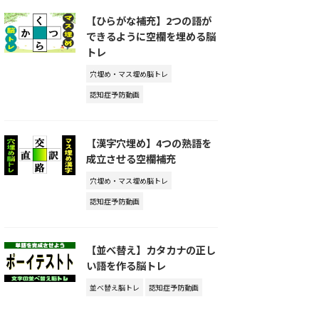
【ひらがな補充】2つの語が
できるように空欄を埋める脳
トレ
穴埋め・マス埋め脳トレ
認知症予防動画
【漢字穴埋め】4つの熟語を
成立させる空欄補充
穴埋め・マス埋め脳トレ
認知症予防動画
【並べ替え】カタカナの正し
い語を作る脳トレ
並べ替え脳トレ
認知症予防動画