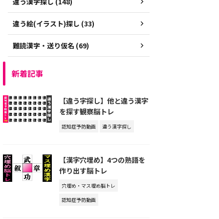
違う漢字探し (148)
違う絵(イラスト)探し (33)
難読漢字・送り仮名 (69)
新着記事
【違う字探し】他と違う漢字
を探す観察脳トレ
認知症予防動画
違う漢字探し
【漢字穴埋め】4つの熟語を
作り出す脳トレ
穴埋め・マス埋め脳トレ
認知症予防動画