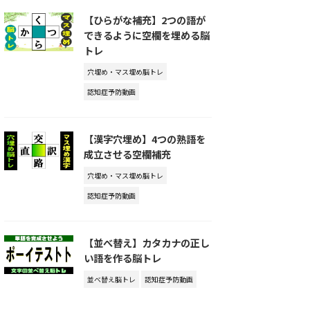
【ひらがな補充】2つの語が
できるように空欄を埋める脳
トレ
穴埋め・マス埋め脳トレ
認知症予防動画
【漢字穴埋め】4つの熟語を
成立させる空欄補充
穴埋め・マス埋め脳トレ
認知症予防動画
【並べ替え】カタカナの正し
い語を作る脳トレ
並べ替え脳トレ
認知症予防動画