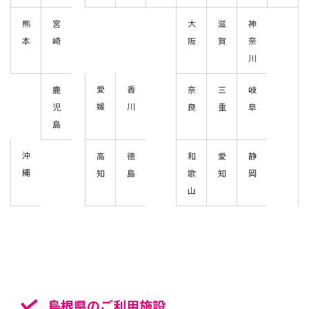
熊
宮
大
滋
神
本
崎
阪
賀
奈
川
愛
香
鹿
奈
三
岐
媛
川
児
良
重
阜
島
沖
高
徳
和
愛
静
縄
知
島
歌
知
岡
山
島根県のご利用施設