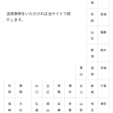
森
活用事例をいただければ当サイトで紹
秋
宮城
介します。
田
山
福島
形
新
栃木
潟
富
長
茨城
山
野
佐
福
山
島
鳥
福
石
群
千葉
賀
岡
口
根
取
井
川
馬
長
大
広
岡
兵
京
山
埼
東京
崎
分
島
山
庫
都
梨
玉