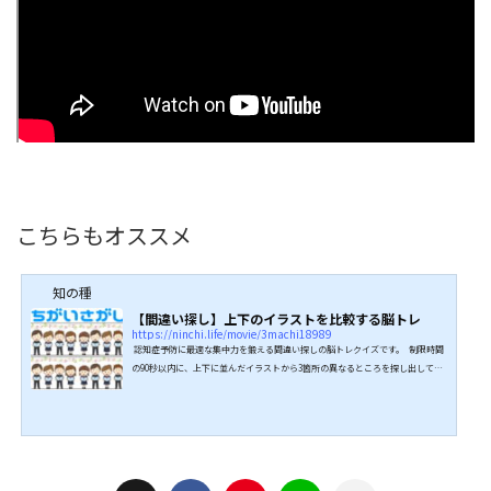
こちらもオススメ
知の種
【間違い探し】上下のイラストを比較する脳トレ
https://ninchi.life/movie/3machi18989
認知症予防に最適な集中力を鍛える間違い探しの脳トレクイズです。 制限時間
の90秒以内に、上下に並んだイラストから3箇所の異なるところを探し出してく
ださい。 全問正解目指してぜひ挑戦してみてください。 1問目合唱コンクールの
イラストです。 2問目ピクニックのイラストです。 3問目給食当番のイラストで
す。 4問目クリスマスパーティーのイラストです。 5問目ハロウィンの仮装のイ
ラストです。 ↓↓詳細はこちらから↓↓ こちらもオススメ