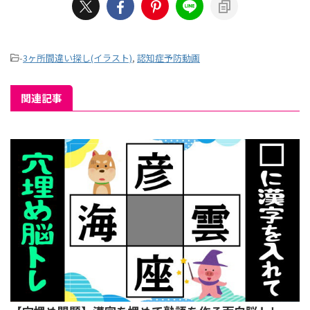
-
3ヶ所間違い探し(イラスト)
,
認知症予防動画
関連記事