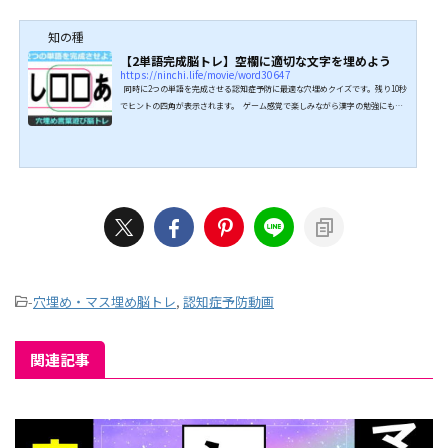
知の種
【2単語完成脳トレ】空欄に適切な文字を埋めよう
https://ninchi.life/movie/word30647
同時に2つの単語を完成させる認知症予防に最適な穴埋めクイズです。残り10秒
でヒントの四角が表示されます。 ゲーム感覚で楽しみながら漢字の勉強にもな
るマス埋めクイズです。 判断力を鍛える効果があると言われています。 全問正
解目指してぜひチャレンジしてみてください。 ↓↓続きは動画でどうぞ↓↓ ↓
↓続きは動画でどうぞ↓↓
-
穴埋め・マス埋め脳トレ
,
認知症予防動画
関連記事