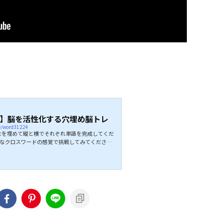
】脳を活性化する穴埋め脳トレ
ie/word31224
を埋めて縦と横でそれぞれ単語を完成してくだ
単なクロスワードの感覚で挑戦してみてくださ
ないですが、ひらめいたらスカっとしますよ。 全
てください。 ↓↓続きは動画でどうぞ↓↓ こち