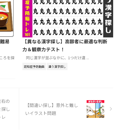
難易
【異なる漢字探し】高齢者に最適な判断
力＆観察力テスト！
ころを探
同じ漢字が並ぶなかに、1つだけ違 ...
認知症予防動画
違う漢字探し
左右の
【間違い探し】意外と難し
を探し
いイラスト問題
トレ