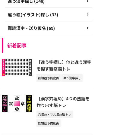
違う漢字探し (148)
違う絵(イラスト)探し (33)
難読漢字・送り仮名 (69)
新着記事
【違う字探し】他と違う漢字
を探す観察脳トレ
認知症予防動画
違う漢字探し
【漢字穴埋め】4つの熟語を
作り出す脳トレ
穴埋め・マス埋め脳トレ
認知症予防動画