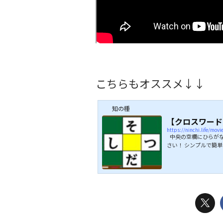
こちらもオススメ↓↓
知の種
【クロスワード
https://ninchi.life/mov
中央の空欄にひらがな
さい！ シンプルで簡
い。 決して難しくは
問正解目指して頑張っ
らもオススメ↓↓