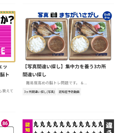
ェッ
【写真間違い探し】集中力を養う3カ所
脳ト
間違い探し
難易度高めの脳トレ問題です。 & ...
も衰えて
3ヶ所間違い探し(写真)
認知症予防動画