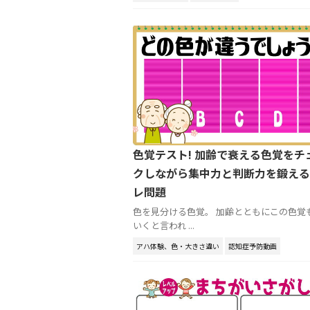
色覚テスト! 加齢で衰える色覚をチ
クしながら集中力と判断力を鍛える
レ問題
色を見分ける色覚。 加齢とともにこの色覚
いくと言われ ...
アハ体験、色・大きさ違い
認知症予防動画