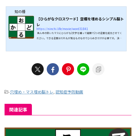
知の種
【ひらがなクロスワード】空欄を埋めるシンプル脳ト
レ
https://ninchi.life/movie/word31841
真ん中の空いたマスにひらがな1文字を補って縦横で2つの言葉を成立させてく
ださい。できる言葉はだれもが知るものなのでひらめきだけが必要です。 決し
て難しくはないですが、ひらめいたらスカっとしますよ。 脳トレとして楽しめ
るので、ぜひ挑戦してみてください。 ↓↓続きは動画でどうぞ↓↓ こちらもオ
ススメ↓↓
-
穴埋め・マス埋め脳トレ
,
認知症予防動画
関連記事