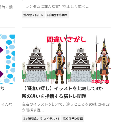
ランダムに並んだ文字を正しく並べ ...
新時に義
並べ替え脳トレ
認知症予防動画
なり
【間違い探し】イラストを比較して3か
所の違いを指摘する脳トレ問題
、そんな
左右のイラストを比べて、違うところを90秒以内に3
か所探す定 ...
3ヶ所間違い探し(イラスト)
認知症予防動画