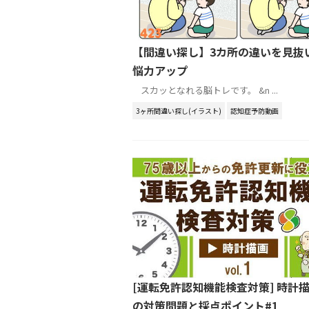
【間違い探し】3カ所の違いを見抜
悩力アップ
スカッとなれる脳トレです。 &n ...
3ヶ所間違い探し(イラスト)
認知症予防動画
[運転免許認知機能検査対策] 時計
の対策問題と採点ポイント#1