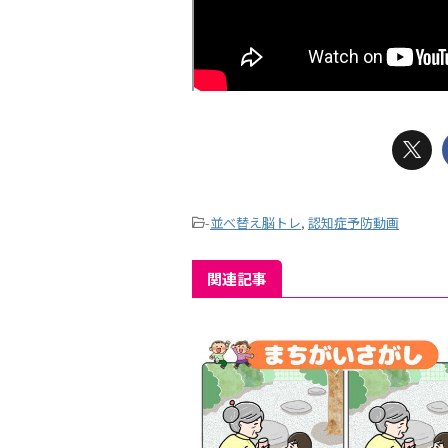
-
並べ替え脳トレ
,
認知症予防動画
関連記事