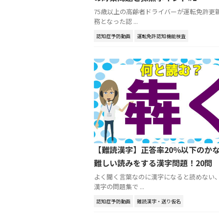
75歳以上の高齢者ドライバーが運転免許更
務となった認 ...
認知症予防動画
運転免許認知機能検査
【難読漢字】正答率20％以下のか
難しい読みをする漢字問題！20問
よく聞く言葉なのに漢字になると読めない
漢字の問題集で ...
認知症予防動画
難読漢字・送り仮名