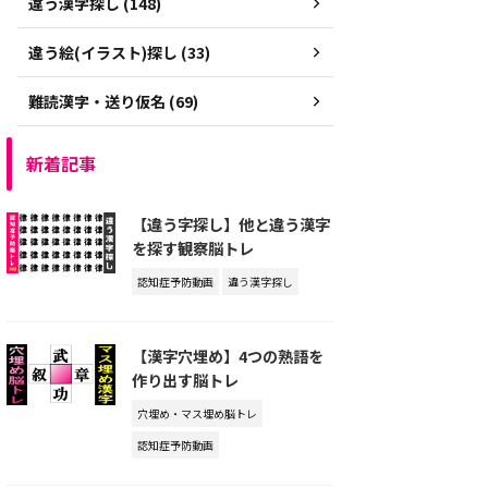
違う漢字探し (148)
違う絵(イラスト)探し (33)
難読漢字・送り仮名 (69)
新着記事
【違う字探し】他と違う漢字
を探す観察脳トレ
認知症予防動画
違う漢字探し
【漢字穴埋め】4つの熟語を
作り出す脳トレ
穴埋め・マス埋め脳トレ
認知症予防動画