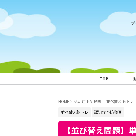
デ
TOP
HOME
>
認知症予防動画
>
並べ替え脳トレ
並べ替え脳トレ
認知症予防動画
【並び替え問題】