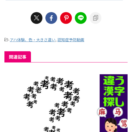
-
アハ体験、色・大きさ違い
,
認知症予防動画
関連記事