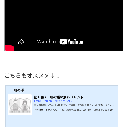
こちらもオススメ↓↓
知の種
塗り絵4｜知の種の無料プリント
https://ninchi.life/print2215
塗り絵の無料プリントvol.4です。 今回は、ひな祭りのイラストです。（イラス
ト素材元：イラストAC、https://www.ac-illust.com/） 上のボタンから問題
と色見本がA4サイズのpdf形式でダウンロードできますので、印刷してご利用く
ださい。