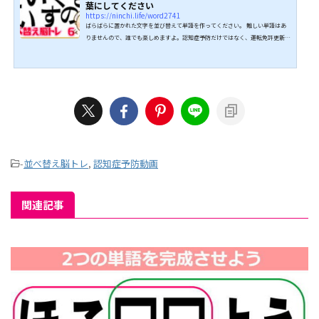
葉にしてください
https://ninchi.life/word2741
ばらばらに置かれた文字を並び替えて単語を作ってください。 難しい単語はあ
りませんので、誰でも楽しめますよ。認知症予防だけではなく、運転免許更新時
の認知機能検査対策にも最適です。 ではがんばってくださいね。 ↓↓続きは動
画でどうぞ↓↓ こちらもオススメ↓↓
-
並べ替え脳トレ
,
認知症予防動画
関連記事