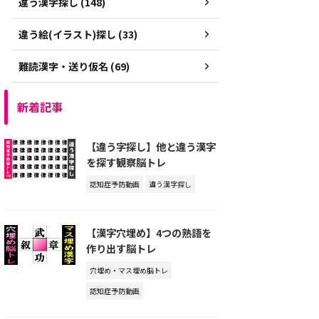
違う漢字探し (148)
違う絵(イラスト)探し (33)
難読漢字・送り仮名 (69)
新着記事
【違う字探し】他と違う漢字
を探す観察脳トレ
認知症予防動画
違う漢字探し
【漢字穴埋め】4つの熟語を
作り出す脳トレ
穴埋め・マス埋め脳トレ
認知症予防動画