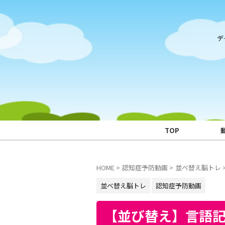
デ
TOP
HOME
>
認知症予防動画
>
並べ替え脳トレ
並べ替え脳トレ
認知症予防動画
【並び替え】言語