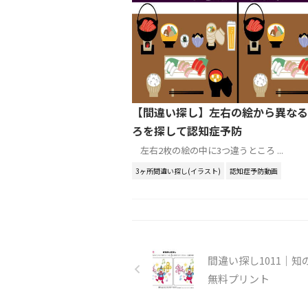
【間違い探し】左右の絵から異なる
ろを探して認知症予防
左右2枚の絵の中に3つ違うところ ...
3ヶ所間違い探し(イラスト)
認知症予防動画
間違い探し1011｜知
無料プリント