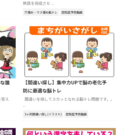
熟語を完成させ ...
穴埋め・マス埋め脳トレ
認知症予防動画
な誰
【間違い探し】集中力UPで脳の老化予
防に最適な脳トレ
を答え
間違いを探してスカッとなれる脳トレ問題です。。
...
3ヶ所間違い探し(イラスト)
認知症予防動画