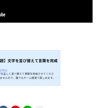
題】文字を並び替えて言葉を完成
ie27815
を正しく並べ替えて単語を完成させてくださ
りませんので、誰でもゲーム感覚で楽しめます。ア
フルクイズとも言われる並べ替え問題です。 全問
レンジしみてください。 ↓↓続きは動画でどう
スメ↓↓