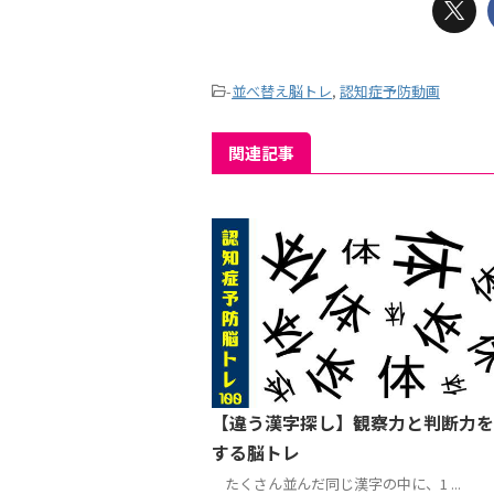
-
並べ替え脳トレ
,
認知症予防動画
関連記事
【違う漢字探し】観察力と判断力を
する脳トレ
たくさん並んだ同じ漢字の中に、1 ...