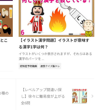
とこ
【イラスト漢字問題】イラストが意味す
る漢字1字は何？
イラストがいくつか表示されますが、それらはある
漢字のパーツを ...
認知症予防動画
連想クイズ脳トレ
【レベルアップ間違い探
の種の
し】徐々に難易度が上がる
全6問