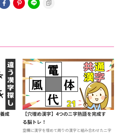
養成
【穴埋め漢字】4つのニ字熟語を完成す
る脳トレ！
空欄に漢字を埋めて周りの漢字と組み合わせたニ字