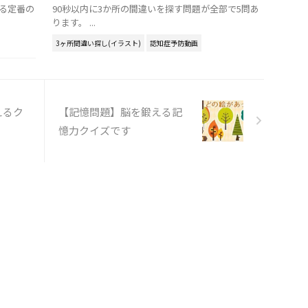
る定番の
90秒以内に3か所の間違いを探す問題が全部で5問あ
ります。 ...
3ヶ所間違い探し(イラスト)
認知症予防動画
えるク
【記憶問題】脳を鍛える記
憶力クイズです