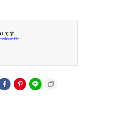
RLです
machigai487/