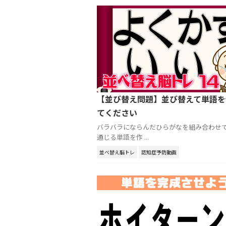
【並び替え問題】並び替えて単語を
てください
バラバラにならんだひらがなを組み合わせ
通じる単語を作 ...
並べ替え脳トレ
認知症予防動画