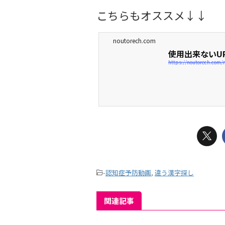
こちらもオススメ↓↓
noutorech.com
使用出来ないU
https://noutorech.com/
-
認知症予防動画
,
違う漢字探し
関連記事