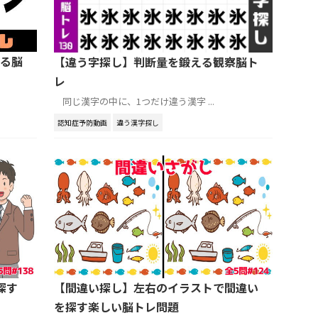
る脳
【違う字探し】判断量を鍛える観察脳ト
レ
同じ漢字の中に、1つだけ違う漢字 ...
認知症予防動画
違う漢字探し
探す
【間違い探し】左右のイラストで間違い
を探す楽しい脳トレ問題