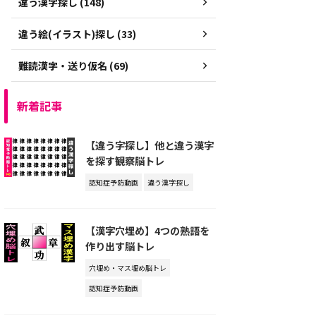
違う漢字探し (148)
違う絵(イラスト)探し (33)
難読漢字・送り仮名 (69)
新着記事
【違う字探し】他と違う漢字
を探す観察脳トレ
認知症予防動画
違う漢字探し
【漢字穴埋め】4つの熟語を
作り出す脳トレ
穴埋め・マス埋め脳トレ
認知症予防動画