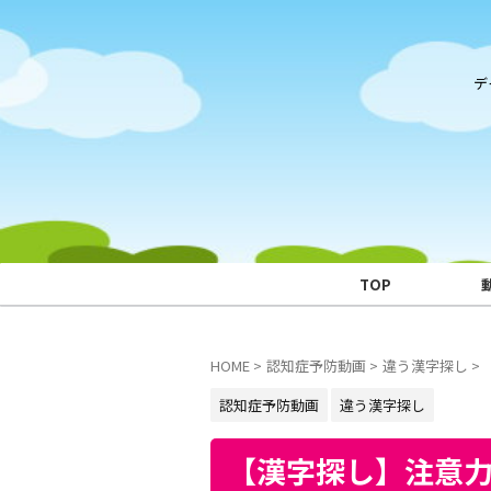
デ
TOP
HOME
>
認知症予防動画
>
違う漢字探し
>
認知症予防動画
違う漢字探し
【漢字探し】注意