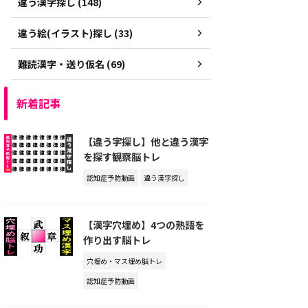
違う漢字探し (148)
違う絵(イラスト)探し (33)
難読漢字・送り仮名 (69)
新着記事
【違う字探し】他と違う漢字
を探す観察脳トレ
認知症予防動画
違う漢字探し
【漢字穴埋め】4つの熟語を
作り出す脳トレ
穴埋め・マス埋め脳トレ
認知症予防動画