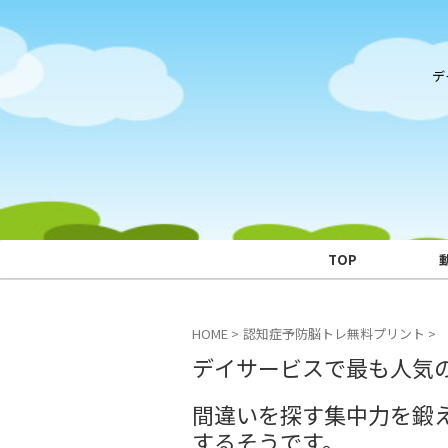
デ
TOP
HOME
>
認知症予防脳トレ無料プリント
>
デイサービスで最も人気
間違いを探す集中力を鍛
するそうです。