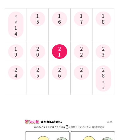
«
1
1
1
1
«
5
6
7
8
1
4
1
2
2
2
2
9
0
1
2
3
2
2
2
2
2
4
5
6
7
8
»
»